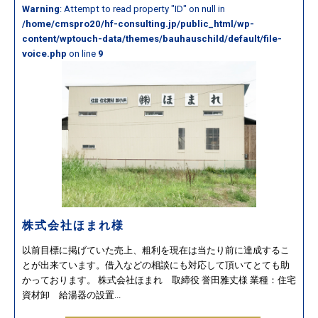
Warning
: Attempt to read property "ID" on null in
/home/cmspro20/hf-consulting.jp/public_html/wp-
content/wptouch-data/themes/bauhauschild/default/file-
voice.php
on line
9
株式会社ほまれ様
以前目標に掲げていた売上、粗利を現在は当たり前に達成するこ
とが出来ています。借入などの相談にも対応して頂いてとても助
かっております。 株式会社ほまれ 取締役 誉田雅丈様 業種：住宅
資材卸 給湯器の設置...