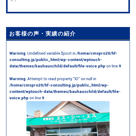
お客様の声・実績の紹介
Warning
: Undefined variable $post in
/home/cmspro20/hf-
consulting.jp/public_html/wp-content/wptouch-
data/themes/bauhauschild/default/file-voice.php
on line
9
Warning
: Attempt to read property "ID" on null in
/home/cmspro20/hf-consulting.jp/public_html/wp-
content/wptouch-data/themes/bauhauschild/default/file-
voice.php
on line
9