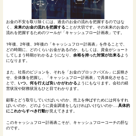
お金の不安を取り除くには、過去のお金の流れを把握するのではな
く、
未来のお金の流れを把握する
ことが大切です。その未来のお金の
流れを把握するためのツールが「キャッシュフロー計画表」です。
1年後、2年後、3年後の「キャッシュフロー計画表」を作ることで、
どの時期に、どのくらいお金があるのか、もしくは、資金がショート
してしまう時期がわかるようになり、
余裕を持った対策が出来る
よう
になります。
また、社長のビジョンを、それを「お金のブロックパズル」に反映さ
せ、全体像を把握し、「キャッシュフロー計画表」で具体化させるこ
とで、
いつ、何を行えば良いかがわかる
ようにもなります。会社の経
営状況や財務状況もひと目でわかります。
顧客とどう取引していけばいいのか、売上を伸ばすためには何をすれ
ばいいのか、どのように資金調達をしなければいけないのか……
具体的
にこれからすべき行動
が見えてきます。
このキャッシュフロー計画表こそが、キャッシュフローコーチの肝な
のです。