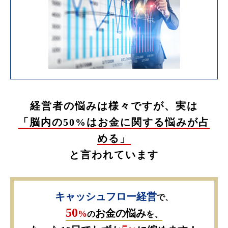
経営者の悩みは様々ですが、実は
「脳内の50%はお金に関する悩みが占
める」
と言われています
キャッシュフロー経営
で、
50
お金の悩み
%
の
を、