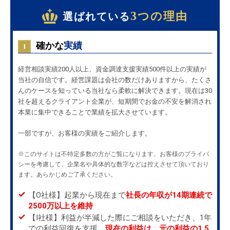
3
つの理由
選ばれている
確かな
実績
経営相談実績200人以上、資金調達支援実績500件以上の実績が
当社の自信です。経営課題は会社の数だけありますから、たくさ
んのケースを知っている当社なら柔軟に解決できます。現在は30
社を超えるクライアント企業が、短期間でお金の不安を解消され
本業に集中できることで業績を拡大させています。
一部ですが、お客様の実績をご紹介します。
※このサイトは不特定多数の方がご覧になります。お客様のプライバ
シーを考慮して、企業名や具体的な数字などは控えさせて頂いており
ます。あらかじめご了承ください。
【O社様】起業から現在まで
社長の年収が14期連続で
2500万以上を維持
【I社様】利益が半減した際にご相談をいただき、1年
での利益回復を支援。
現在の利益は、元の利益の1.5