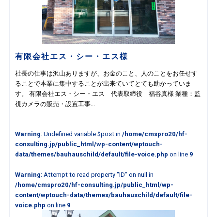
有限会社エス・シー・エス様
社長の仕事は沢山ありますが、お金のこと、人のことをお任せす
ることで本業に集中することが出来ていてとても助かっていま
す。 有限会社エス・シー・エス 代表取締役 福谷真様 業種：監
視カメラの販売・設置工事...
Warning
: Undefined variable $post in
/home/cmspro20/hf-
consulting.jp/public_html/wp-content/wptouch-
data/themes/bauhauschild/default/file-voice.php
on line
9
Warning
: Attempt to read property "ID" on null in
/home/cmspro20/hf-consulting.jp/public_html/wp-
content/wptouch-data/themes/bauhauschild/default/file-
voice.php
on line
9