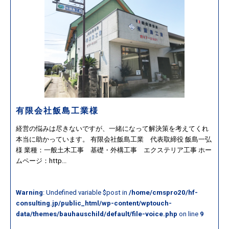
有限会社飯島工業様
経営の悩みは尽きないですが、一緒になって解決策を考えてくれ
本当に助かっています。 有限会社飯島工業 代表取締役 飯島一弘
様 業種：一般土木工事 基礎・外構工事 エクステリア工事 ホー
ムページ：http...
Warning
: Undefined variable $post in
/home/cmspro20/hf-
consulting.jp/public_html/wp-content/wptouch-
data/themes/bauhauschild/default/file-voice.php
on line
9