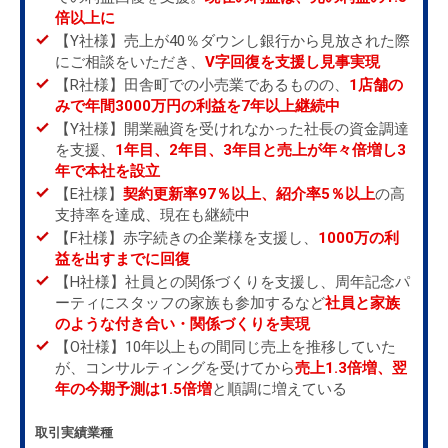
倍以上に
【Y社様】売上が40％ダウンし銀行から見放された際
にご相談をいただき、
V字回復を支援し見事実現
【R社様】田舎町での小売業であるものの、
1店舗の
みで年間3000万円の利益を7年以上継続中
【Y社様】開業融資を受けれなかった社長の資金調達
を支援、
1年目、2年目、3年目と売上が年々倍増し3
年で本社を設立
【E社様】
契約更新率97％以上、紹介率5％以上
の高
支持率を達成、現在も継続中
【F社様】赤字続きの企業様を支援し、
1000万の利
益を出すまでに回復
【H社様】社員との関係づくりを支援し、周年記念パ
ーティにスタッフの家族も参加するなど
社員と家族
のような付き合い・関係づくりを実現
【O社様】10年以上もの間同じ売上を推移していた
が、コンサルティングを受けてから
売上1.3倍増、翌
年の今期予測は1.5倍増
と順調に増えている
取引実績業種