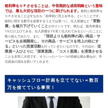
粗利率をＵＰさせることは、中長期的な成長戦略という意味
では、最も大切な項目の一つに挙げられます。
粗利と粗利率を
ＵＰさせることはすなわち「効率的に売上を作る」ということです。
「変動
粗利に関する数字を改善するうえでは第一に、仕入原価など
費」を極力下げていくこと
がポイントです。例えば、販売単価を
1％だけ上げてみる、仕入原価を1％安く仕入れてみるといったことに
「現状よりも粗利率の高い商品・サ
取り組んでみたり、また、
ービスを企画開発し、その商品・サービスを売上の柱にす
る」といった投資活動
従
も行っていきたいものです。そのほか、
業員一人ひとりに「採算意識」「コスト意識」を浸透させる
ことも非常に大切です。そういった一つ一つの些細な積み重ねが、手
元資金の流出を防いでくれます。
キャッシュフロー計画を立ててない＝数百
万を捨てている事実！