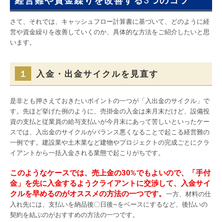
経営難や資金繰りを改善する3つのコツ
さて、それでは、キャッシュフロー計算書に基づいて、どのように経
営や資金繰りを改善していくのか、具体的な方法をご紹介したいと思
います。
１
入金・出金サイクルを見直す
是非とも押さえておきたいポイントの一つが「入出金のサイクル」で
す。先ほど挙げた例のように、売掛金の入金は来月末だけど、設備投
資の支払と従業員の給与支払いが今月末にあって苦しいといったケー
スでは、入出金のサイクルがバランス悪くなることで起こる経営難の
一例です。建設業や土木業など建物やプロジェクトの完成ごとにクラ
イアントから一括入金される業態で起こりがちです。
このようなケースでは、売上金の30%でもよいので、「手付
金」を先に入金するようクライアントに交渉して、入金サイ
クルを早めるのがオススメの方法の一つです。
一方、材料の仕
入れ先には、支払いを納品後〇日後~をベースにするなど、後払いの
契約を結ぶのがおすすめの方法の一つです。