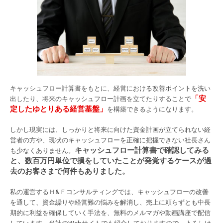
キャッシュフロー計算書をもとに、経営における改善ポイントを洗い
「安
出したり、将来のキャッシュフロー計画を立てたりすることで
定したゆとりある経営基盤」
を構築できるようになります。
しかし現実には、しっかりと将来に向けた資金計画が立てられない経
営者の方や、現状のキャッシュフローを正確に把握できない社長さん
キャッシュフロー計算書で確認してみる
も少なくありません。
と、数百万円単位で損をしていたことが発覚するケースが過
去のお客さまで何件もありました。
私の運営するＨ&Ｆコンサルティングでは、キャッシュフローの改善
を通して、資金繰りや経営難の悩みを解消し、売上に頼らずとも中長
期的に利益を確保していく手法を、無料のメルマガや動画講座で配信