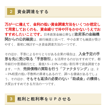
２
資金調達をする
万が一に備えて、金利の低い資金調達方法をいくつか想定し
て用意しておくのも、資金繰りで冷や汗をかかないうえでお
すすめしたいことです。
政府系の金融機
日本政策金融公庫など
関からの公的融資
は、銀行融資と比べて、中小企業でも融資が受け
やすく、最初に検討すべき資金調達方法の一つです。
入金予定の手
そのほか、手形によるやりとりがある企業の場合は、
形を先に受け取る「手形割引」
を活用するのがおすすめです。都
市銀行や普通銀行だと、最低1.5～2.0%~の低い割引率で資金調達でき
売掛債権の買取を行う「ファクタリング」
ます。一方、
は、2
～3%程度の低い手数料の業者もあるので、調べる価値があるでしょ
そもそも返済の必要のない「助成金」の獲得
う。そのほか、
も
大変おすすめできる方法の一つです。
３
粗利と粗利率をＵＰさせる